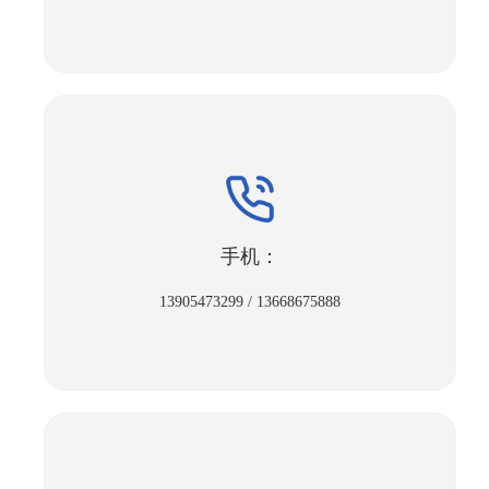
手机：
13905473299 / 13668675888