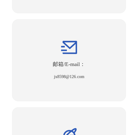
邮箱/E-mail：
jx8598@126.com