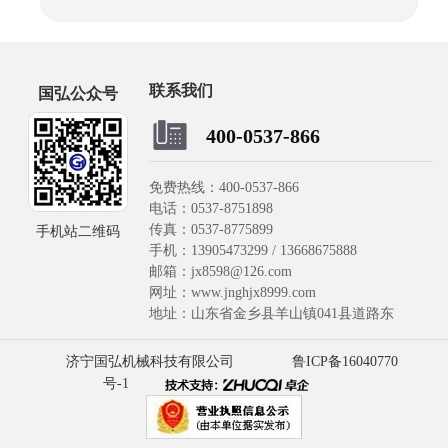
联系我们
国弘公众号
400-0537-866
免费热线：400-0537-866
电话：0537-8751898
传真：0537-8775899
手机站二维码
手机：13905473299 / 13668675888
邮箱：jx8598@126.com
网址：www.jnghjx8999.com
地址：山东省金乡县羊山镇041县道路东
济宁国弘机械科技有限公司
鲁ICP备16040770
号-1