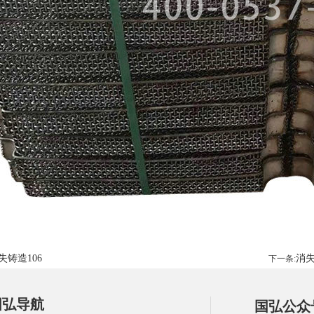
失铸造106
消失
下一条:
国弘导航
国弘公众