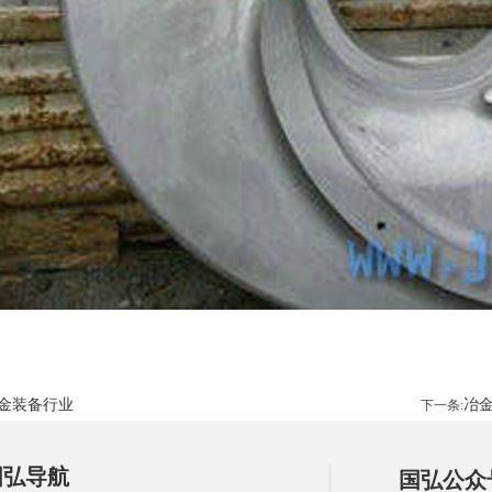
金装备行业
冶
下一条:
国弘导航
国弘公众